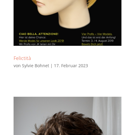
Felictità
von
Sylvie Bohnet
|
17. Februar 2023