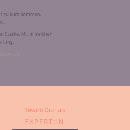
cht zu kurz kommen.
st.
n Stärke. Mit hilfreichen
ratung.
lmayer.de
Bewirb Dich als
EXPERT:IN