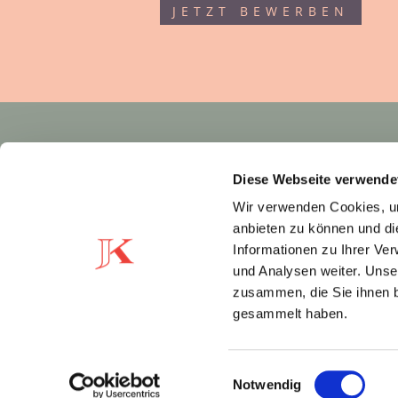
JETZT BEWERBEN

Wie finden Sie uns?
Bewerten Sie uns bei
Diese Webseite verwende
Google.
Wir verwenden Cookies, um
anbieten zu können und di
Informationen zu Ihrer Ve
und Analysen weiter. Unse
zusammen, die Sie ihnen b
gesammelt haben.
Einwilligungsauswahl
Notwendig