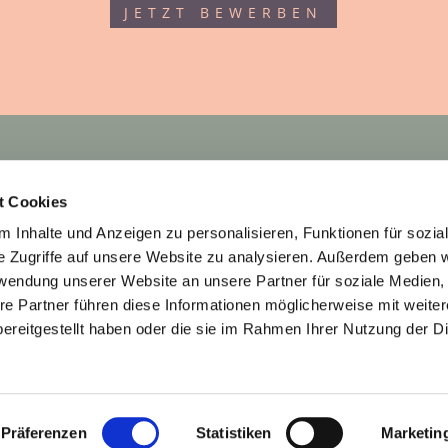
JETZT BEWERBEN


Schießstättstraße 18
MO geschlossen
Schwanthalerhöhe
DI & FR 9 – 18 Uhr
t Cookies
80339 München
MI & DO 10 – 19 Uhr
 Inhalte und Anzeigen zu personalisieren, Funktionen für sozia
Telefon 089 5021540
SA nach Vereinbarun
e Zugriffe auf unsere Website zu analysieren. Außerdem geben w
SO geschlossen
info@jasminkohlmayer.de
rwendung unserer Website an unsere Partner für soziale Medien
re Partner führen diese Informationen möglicherweise mit weite
ereitgestellt haben oder die sie im Rahmen Ihrer Nutzung der D
Präferenzen
Statistiken
Marketin