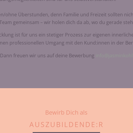
ten/ohne Überstunden, denn Familie und Freizeit sollten ni
Team gemeinsam – wir holen dich da ab, wo du gerade steh
klung ist für uns ein stetiger Prozess zur eigenen innerliche
inen professionellen Umgang mit den Kund:innen in der Be
 Dann freuen wir uns auf deine Bewerbung
info@jasminkoh
Bewirb Dich als
AUSZUBILDENDE:R