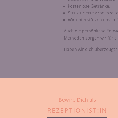
kostenlose Getränke.
Strukturierte Arbeitszei
Wir unterstützen uns im 
Auch die persönliche Entwic
Methoden sorgen wir für e
Haben wir dich überzeugt?
Bewirb Dich als
REZEPTIONIST:IN