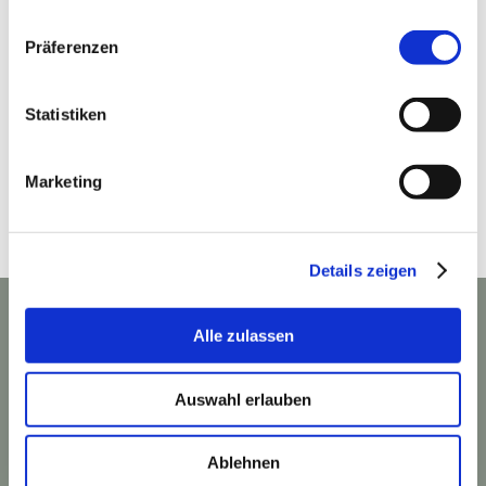
Präferenzen
Statistiken
Marketing
Details zeigen
Alle zulassen

Wie finden Sie uns?
Bewerten Sie uns bei Google.
Auswahl erlauben

Schießstättstraße 18
Schwanthalerhöhe
Ablehnen
80339 München