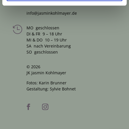
Telefon 089 5021540
info@jasminkohlmayer.de

MO geschlossen
DI & FR 9 – 18 Uhr
MI & DO 10 – 19 Uhr
SA nach Vereinbarung
SO geschlossen
© 2026
JK Jasmin Kohlmayer
Fotos: Karin Brunner
Gestaltung: Sylvie Bohnet
Impressum