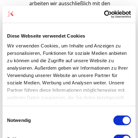
arbeiten wir ausschließlich mit den
hochwertigen Produkten von La
Biosthétique. Inklusive Waschen,
Intensiv-Haarpflege und Styling durch
Diese Webseite verwendet Cookies
unsere qualifizierten
Wir verwenden Cookies, um Inhalte und Anzeigen zu
Farbtechniker:innen.
personalisieren, Funktionen für soziale Medien anbieten
zu können und die Zugriffe auf unsere Website zu
analysieren. Außerdem geben wir Informationen zu Ihrer
Verwendung unserer Website an unsere Partner für
soziale Medien, Werbung und Analysen weiter. Unsere
Partner führen diese Informationen möglicherweise mit
HAARFARBE
weiteren Daten zusammen, die Sie ihnen bereitgestellt
TÖNUNG
haben oder die sie im Rahmen Ihrer Nutzung der Dienste
gesammelt haben.
Einwilligungsauswahl
ab 105 €
Notwendig
90 min*