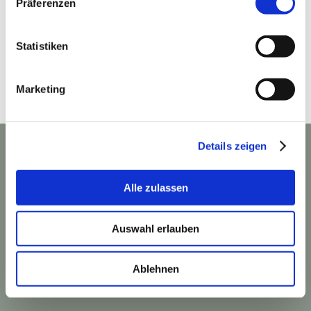
Präferenzen
Statistiken
Marketing
Details zeigen

Wie finden Sie uns?
Bewerten Sie uns bei Google.
Alle zulassen

Schießstättstraße 18
Auswahl erlauben
Schwanthalerhöhe
80339 München
Telefon 089 5021540
Ablehnen
info@jasminkohlmayer.de